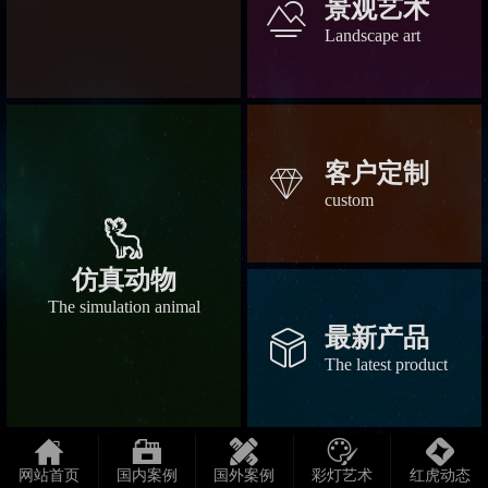
景观艺术
󡀆
Landscape art
客户定制
󡀃
custom
󡀄
仿真动物
The simulation animal
最新产品
󡀂
The latest product





网站首页
国内案例
国外案例
彩灯艺术
红虎动态