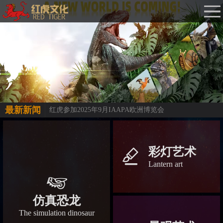
最新新闻
红虎参加2025年9月IAAPA欧洲博览会
彩灯艺术
󡀁
Lantern art
󡀅
仿真恐龙
The simulation dinosaur