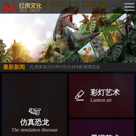
最新新闻
红虎参加2025年9月IAAPA欧洲博览会
彩灯艺术
󡀁
Lantern art
󡀅
仿真恐龙
The simulation dinosaur