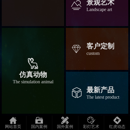
景观艺术
󡀆
Landscape art
客户定制
󡀃
custom
󡀄
仿真动物
The simulation animal
最新产品
󡀂
The latest product





网站首页
国内案例
国外案例
彩灯艺术
红虎动态