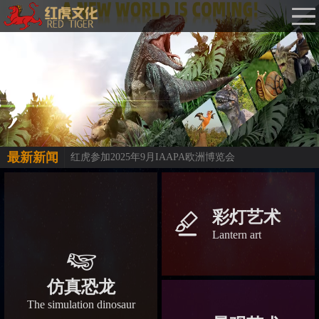
最新新闻
红虎参加2025年9月IAAPA欧洲博览会
彩灯艺术
󡀁
Lantern art
󡀅
仿真恐龙
The simulation dinosaur