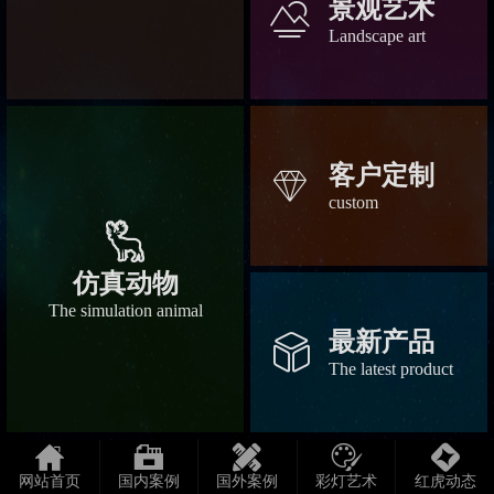
景观艺术
󡀆
Landscape art
客户定制
󡀃
custom
󡀄
仿真动物
The simulation animal
最新产品
󡀂
The latest product





网站首页
国内案例
国外案例
彩灯艺术
红虎动态