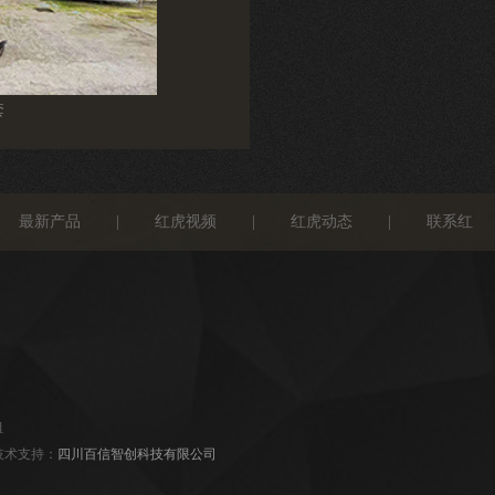
龙
仿真机械西方龙
最新产品
|
红虎视频
|
红虎动态
|
联系红
组
术支持：
四川百信智创科技有限公司