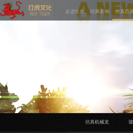
走进红虎
经典案例
仿真恐
仿真机械龙