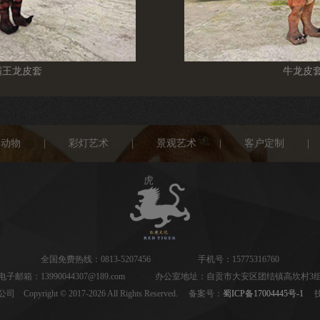
牛龙皮套
骑乘霸王
真动物
|
彩灯艺术
|
景观艺术
|
客户定制
|
虎
全国免费热线：0813-5207456 手机号：15775316760
电子邮箱：13990044307@189.com 办公室地址：自贡市大安区团结镇高坎村3
ght © 2017-2026 All Rights Reserved. 备案号：
蜀ICP备17004445号-1
技