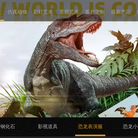
龙
仿真动物
彩灯艺术
景观艺术
客户定制
最新产品
玻钢化石
影视道具
恐龙表演服
恐龙小