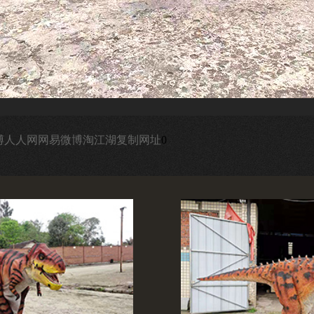
博
人人网
网易微博
淘江湖
复制网址
0